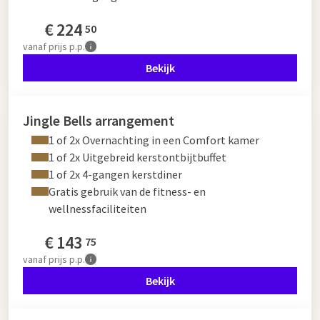
€
224
50
vanaf
prijs p.p.
Bekijk
Jingle Bells arrangement
1 of 2x Overnachting in een Comfort kamer
1 of 2x Uitgebreid kerstontbijtbuffet
1 of 2x 4-gangen kerstdiner
Gratis gebruik van de fitness- en
wellnessfaciliteiten
€
143
75
vanaf
prijs p.p.
Bekijk