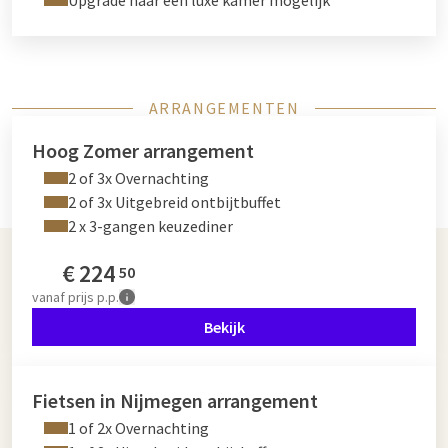
Upgrade naar een luxe kamer mogelijk
ARRANGEMENTEN
Hoog Zomer arrangement
2 of 3x Overnachting
2 of 3x Uitgebreid ontbijtbuffet
2 x 3-gangen keuzediner
€
224
50
vanaf
prijs p.p.
Bekijk
Fietsen in Nijmegen arrangement
1 of 2x Overnachting