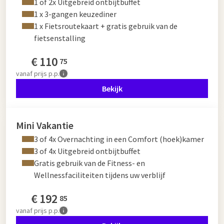
1 of 2x Uitgebreid ontbijtbuffet
1 x 3-gangen keuzediner
1 x Fietsroutekaart + gratis gebruik van de
fietsenstalling
€
110
75
vanaf
prijs p.p.
Bekijk
Mini Vakantie
3 of 4x Overnachting in een Comfort (hoek)kamer
3 of 4x Uitgebreid ontbijtbuffet
Gratis gebruik van de Fitness- en
Wellnessfaciliteiten tijdens uw verblijf
€
192
85
vanaf
prijs p.p.