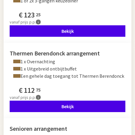
1 of 2x 3-gangen keuzediner
€
123
25
vanaf
prijs p.p.
Bekijk
Thermen Berendonck arrangement
1 x Overnachting
1 x Uitgebreid ontbijtbuffet
Een gehele dag toegang tot Thermen Berendonck
€
112
75
vanaf
prijs p.p.
Bekijk
Senioren arrangement