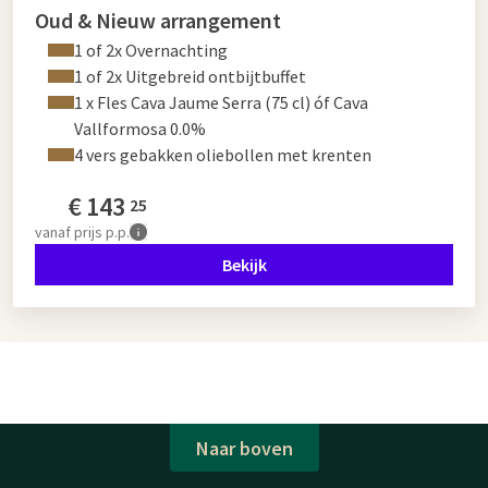
Oud & Nieuw arrangement
1 of 2x Overnachting
1 of 2x Uitgebreid ontbijtbuffet
1 x Fles Cava Jaume Serra (75 cl) óf Cava
Vallformosa 0.0%
4 vers gebakken oliebollen met krenten
€
143
25
vanaf
prijs p.p.
Bekijk
Naar boven