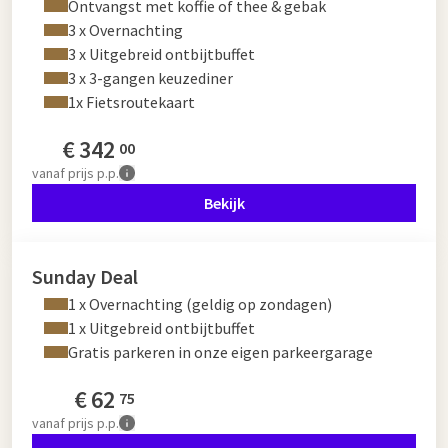
Ontvangst met koffie of thee & gebak
3 x Overnachting
3 x Uitgebreid ontbijtbuffet
3 x 3-gangen keuzediner
1x Fietsroutekaart
€
342
00
vanaf
prijs p.p.
Bekijk
Sunday Deal
1 x Overnachting (geldig op zondagen)
1 x Uitgebreid ontbijtbuffet
Gratis parkeren in onze eigen parkeergarage
€
62
75
vanaf
prijs p.p.