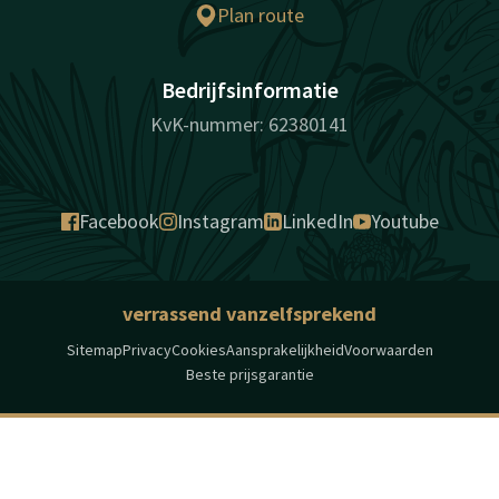
Plan route
Bedrijfsinformatie
KvK-nummer: 62380141
Facebook
Instagram
LinkedIn
Youtube
verrassend vanzelfsprekend
Sitemap
Privacy
Cookies
Aansprakelijkheid
Voorwaarden
Beste prijsgarantie