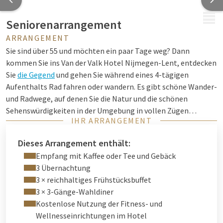
MENÜ
Seniorenarrangement
ARRANGEMENT
Sie sind über 55 und möchten ein paar Tage weg? Dann
kommen Sie ins Van der Valk Hotel Nijmegen-Lent, entdecken
Sie
die Gegend
und gehen Sie während eines 4-tägigen
Aufenthalts Rad fahren oder wandern. Es gibt schöne Wander-
und Radwege, auf denen Sie die Natur und die schönen
Sehenswürdigkeiten in der Umgebung in vollen Zügen
IHR ARRANGEMENT
genießen können. Möchten Sie sich nach einem schönen Tag
auf der Straße entspannen? Genießen Sie unsere
Dieses Arrangement enthält:
Wellnesseinrichtungen
!
Empfang mit Kaffee oder Tee und Gebäck
3 Übernachtung
3 × reichhaltiges Frühstücksbuffet
3 × 3-Gänge-Wahldiner
Kostenlose Nutzung der Fitness- und
Wellnesseinrichtungen im Hotel