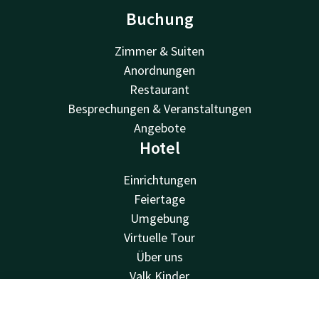
Buchung
Zimmer & Suiten
Anordnungen
Restaurant
Besprechungen & Veranstaltungen
Angebote
Hotel
Einrichtungen
Feiertage
Umgebung
Virtuelle Tour
Über uns
Valk Kinder
Veranstaltungen
Van der Valk
Kontakt
Account
DE