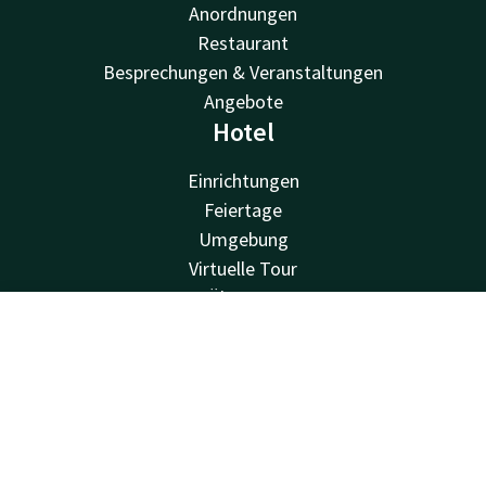
Anordnungen
Restaurant
Besprechungen & Veranstaltungen
Angebote
Hotel
Einrichtungen
Feiertage
Umgebung
Virtuelle Tour
Über uns
Valk Kinder
Kontakt
Account
DE
Veranstaltungen
Van der Valk
Jetzt buchen
Van der Valk
Valk Angebote