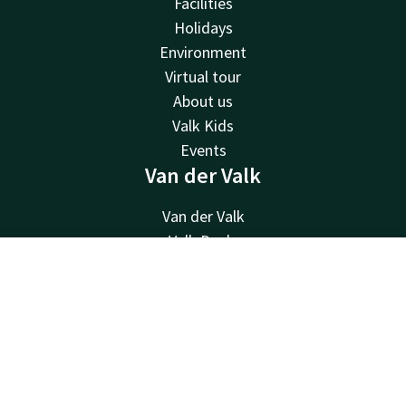
Facilities
Holidays
Environment
Virtual tour
About us
Valk Kids
Events
Van der Valk
Van der Valk
Valk Deals
Valk Giftcard
Contact
Account
EN
Valk Store
Valk Business
Book now
Valk Life
Vacancies
Other hotels