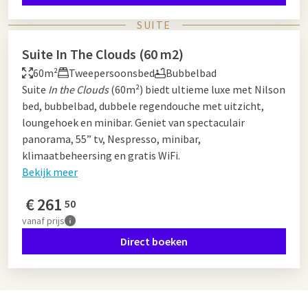
SUITE
Suite In The Clouds (60 m2)
60m²
Tweepersoonsbed
Bubbelbad
Suite
In the Clouds
(60m²) biedt ultieme luxe met Nilson
bed, bubbelbad, dubbele regendouche met uitzicht,
loungehoek en minibar. Geniet van spectaculair
panorama, 55” tv, Nespresso, minibar,
klimaatbeheersing en gratis WiFi.
Bekijk meer
€
261
50
vanaf
prijs
Direct boeken