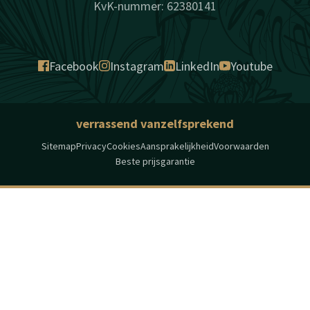
KvK-nummer: 62380141
Facebook
Instagram
LinkedIn
Youtube
verrassend vanzelfsprekend
Sitemap
Privacy
Cookies
Aansprakelijkheid
Voorwaarden
Beste prijsgarantie