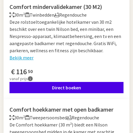
Comfort mindervalidekamer (30 M2)
30m²
Twinbedden
Regendouche
Deze rolstoeltoegankelijke hotelkamer van 30 m2
beschikt over een twin Nilson bed, een minibar, een
Nespresso-apparaat, klimaatbeheersing, een tv en een
aangepaste badkamer met regendouche. Gratis WiFi,
parkeren, wellness en fitness zijn beschikbaar.
Bekijk meer
€
116
50
vanaf
prijs
Direct boeken
Comfort hoekkamer met open badkamer
30m²
Tweepersoonsbed
Regendouche
De Comfort hoekkamer (30 m²) biedt een Nilson
tweepersoonsbed midden in de kamer met prachtig